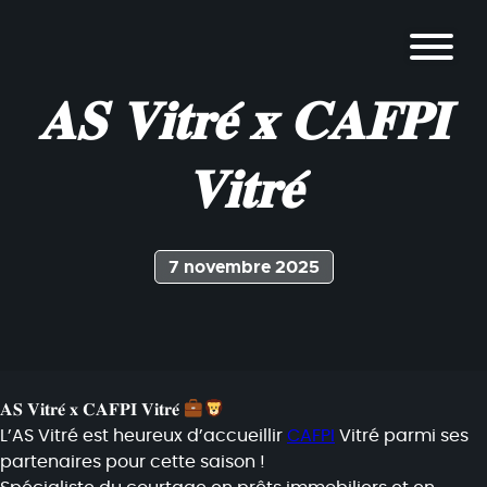
𝐀𝐒 𝐕𝐢𝐭𝐫𝐞́ 𝐱 𝐂𝐀𝐅𝐏𝐈
𝐕𝐢𝐭𝐫𝐞́
7 novembre 2025
𝐀𝐒 𝐕𝐢𝐭𝐫𝐞́ 𝐱 𝐂𝐀𝐅𝐏𝐈 𝐕𝐢𝐭𝐫𝐞́
L’AS Vitré est heureux d’accueillir
CAFPI
Vitré parmi ses
partenaires pour cette saison !