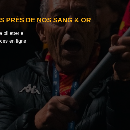
S PRÈS DE NOS SANG & OR
billetterie
ces en ligne