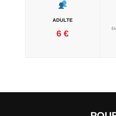
ADULTE
Ét
6 €
POUR