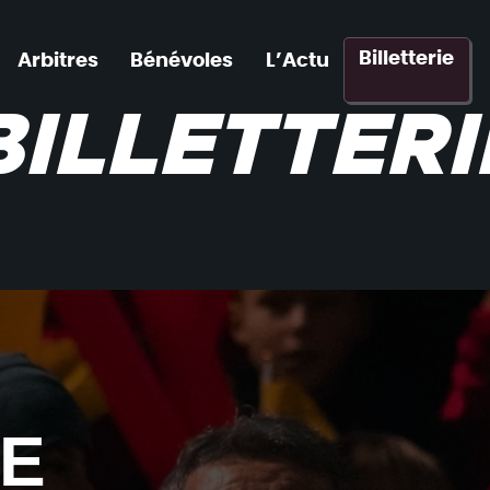
Billetterie
Arbitres
Bénévoles
L’Actu
BILLETTERI
IE