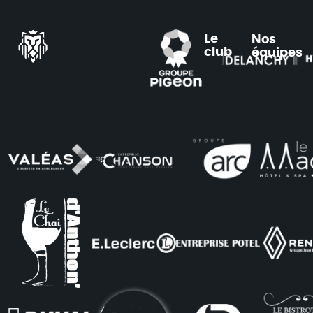
Le
Nos
club
équipes