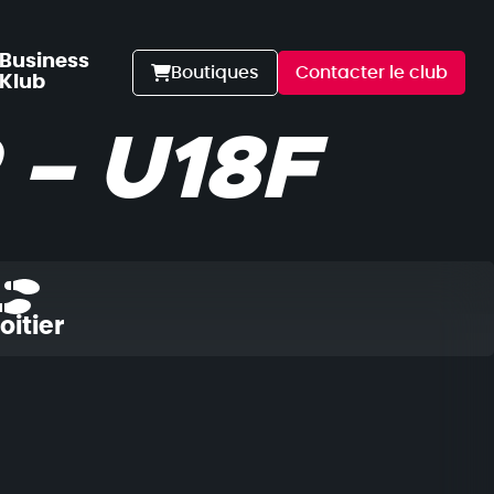
Business
Boutiques
Contacter le club
Klub
– U18F
oitier