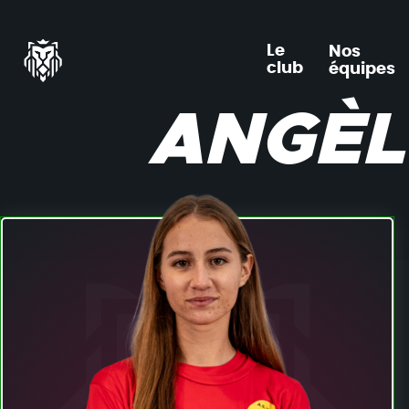
Le
Nos
club
équipes
ANGÈL