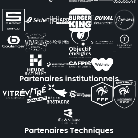
Partenaires institutionnels
Partenaires Techniques