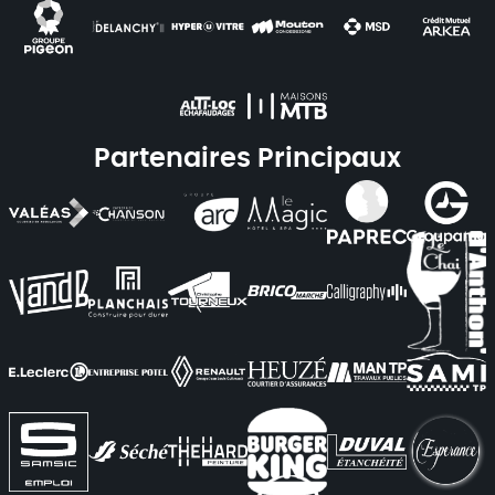
Partenaires Principaux