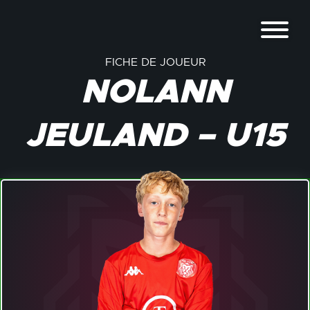
FICHE DE JOUEUR
NOLANN
JEULAND – U15