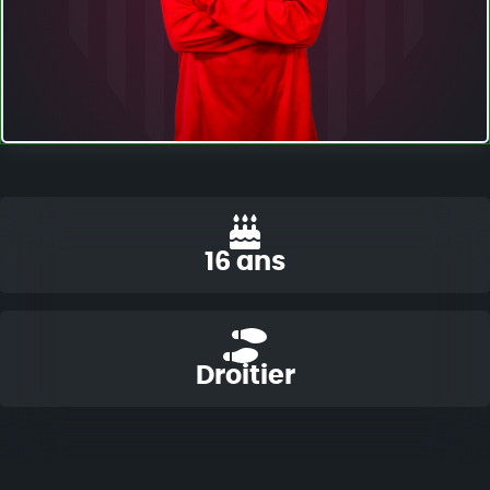
16 ans
Droitier